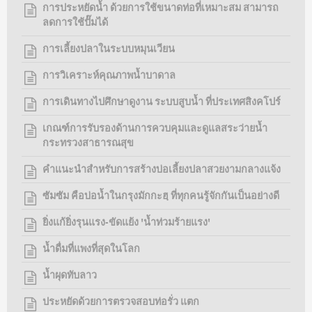
การประหยัดน้ำ ด้วยการใช้ขนาดท่อที่เหมาะสม สามารถ
ลดการใช้ปั๊มได้
การเลี้ยงปลาในระบบหมุนเวียน
การวิเคราะห์คุณภาพน้ำบาดาล
การเดินทางไปศึกษาดูงาน ระบบสูบน้ำ ที่ประเทศสิงคโปร์
เกณฑ์การรับรองด้านการควบคุมและดูแลสระว่ายน้ำ
กระทรวงสาธารณสุข
คำแนะนำสำหรับการสร้างบ่อเลี้ยงปลาสวยงามกลางแจ้ง
ซัมซัม คือบ่อน้ำในกรุงมักกะฮฺ ที่ทุกคนรู้จักกันเป็นอย่างดี
ยิ่งแก้ยิ่งรุนแรง-ขัดแย้ง 'น้ำท่วมร้ายแรง'
น้ำดื่มที่แพงที่สุดในโลก
น้ำผุดทับลาว
ประหยัดด้วยการตรวจสอบท่อรั่ว แตก