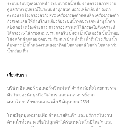
ระบบปรับปรุงคุณภาพน้ำ ระบบบำบัดน้ำเสีย งานตรวจสภาพ งาน
ดูแลรักษา อุปกรณ์ในระบบน้ำทุกชนิด หอถังเหล็กเก็บน้ำ ถังตก
ตะกอน เครื่องกรองตัวถัง PVC เครื่องกรองตัวถังเหล็ก เครื่องกรองตัว
ถังสเตนเลส ให้คำปรึกษาเกี่ยวกับระบบน้ำทุกประเภท น้ำพุ น้ำตก
สปิงเกอร์ เครื่องจ่ายสาร สารกรอง สารเคมี ไส้กรองใยสังเคราะห์
ไส้กรอง ro ไส้กรองเมมเบรน คลอรีน ปั๊มจุ่ม ปั๊มซับเมอร์ส ปั๊มน้ำหอย
โข่ง สวิทช์ลูกลอย จัดอบรม สัมมนา บ้านน้ำดื่ม น้ำดื่มโรงเรียน น้ำ
ดื่มทหาร ปั๊มน้ำพลังงานแสงอาทิตย์ โซล่าเซลล์ โซล่า โซล่าฟาร์ม
น้ำกร่อยเค็ม
เกี่ยวกับเรา
บริษัท อินเตอร์ วอเตอร์ทรีทเม้นท์ จำกัด ก่อตั้งโดยการรวม
ตัวกันของนักธุรกิจ วิศวกร และคณาจารย์จาก
มหาวิทยาลัยขอนแก่น เมื่อ 5 มิถุนายน 2534
โดยมีจุดมุ่งหมายเพื่อ จำหน่ายสินค้า และบริการในงาน
ด้านน้ำทั้งหมด เพื่อให้ลูกค้าได้รับเทคโนโลยีใหม่ๆ และ