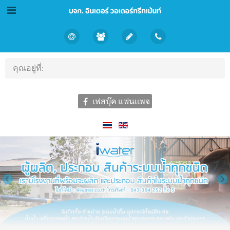
คุณอยู่ที่:
เฟสบุ๊ค แฟนเเพจ
‹
›