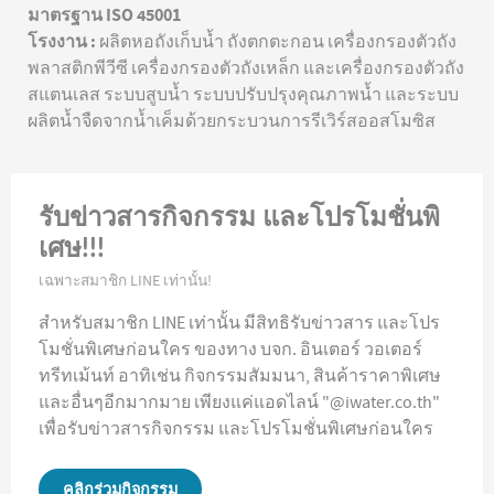
มาตรฐาน ISO 45001
โรงงาน :
ผลิตหอถังเก็บน้ำ ถังตกตะกอน เครื่องกรองตัวถัง
พลาสติกพีวีซี เครื่องกรองตัวถังเหล็ก และเครื่องกรองตัวถัง
สแตนเลส ระบบสูบน้ำ ระบบปรับปรุงคุณภาพน้ำ และระบบ
ผลิตน้ำจืดจากน้ำเค็มด้วยกระบวนการรีเวิร์สออสโมซิส
รับข่าวสารกิจกรรม และโปรโมชั่นพิ
เศษ!!!
เฉพาะสมาชิก LINE เท่านั้น!
สำหรับสมาชิก LINE เท่านั้น มีสิทธิรับข่าวสาร และโปร
โมชั่นพิเศษก่อนใคร ของทาง บจก. อินเตอร์ วอเตอร์
ทรีทเม้นท์ อาทิเช่น กิจกรรมสัมมนา, สินค้าราคาพิเศษ
และอื่นๆอีกมากมาย เพียงแค่แอดไลน์ "@iwater.co.th"
เพื่อรับข่าวสารกิจกรรม และโปรโมชั่นพิเศษก่อนใคร
คลิกร่วมกิจกรรม